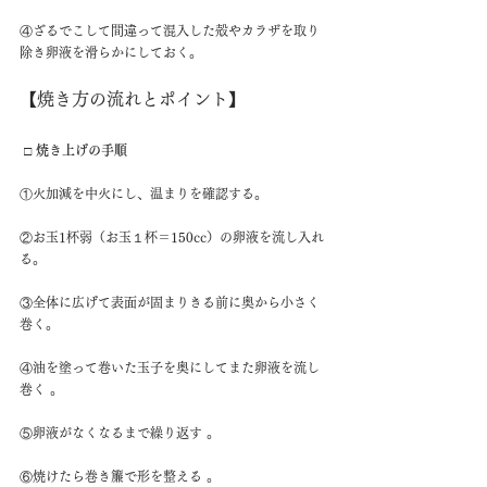
④ざるでこして間違って混入した殻やカラザを取り
除き卵液を滑らかにしておく。
【焼き方の流れとポイント】 
□ 焼き上げの手順 
①火加減を中火にし、温まりを確認する。
②お玉1杯弱（お玉１杯＝150cc）の卵液を流し入れ
る。
③全体に広げて表面が固まりきる前に奥から小さく
巻く。
④油を塗って巻いた玉子を奥にしてまた卵液を流し
巻く 。
⑤卵液がなくなるまで繰り返す 。
⑥焼けたら巻き簾で形を整える 。