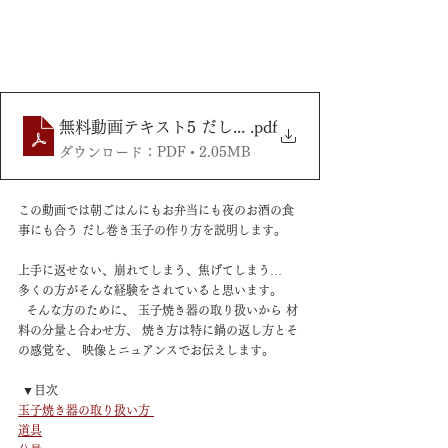
無料動画テキスト5 だし巻き玉子の作り方
.pdf
ダウンロード：PDF • 2.05MB
この動画では朝ごはんにもお弁当にも夜のお酒の食
事にも合う だし巻き玉子の作り方を説明します。  
上手に返せない、崩れてしまう、焦げてしまう…
多くの方がそんな経験をされていると思います。
  そんな方のために、 玉子焼き器の取り扱いから 材
料の分量と合わせ方、 焼き方は特に鍋の返し方とそ
の感覚を、 映像とニュアンスでお伝えします。  
 ▼目次
玉子焼き器の取り扱い方 
道具