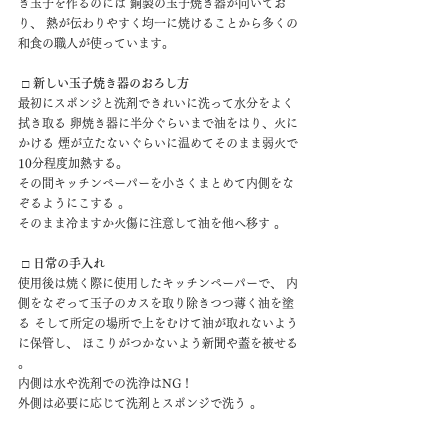
き玉子を作るのには 銅製の玉子焼き器が向いてお
り、 熱が伝わりやすく均一に焼けることから多くの
和食の職人が使っています。
□ 新しい玉子焼き器のおろし方
最初にスポンジと洗剤できれいに洗って水分をよく
拭き取る 卵焼き器に半分ぐらいまで油をはり、火に
かける 煙が立たないぐらいに温めてそのまま弱火で
10分程度加熱する。
その間キッチンペーパーを小さくまとめて内側をな
ぞるようにこする 。
そのまま冷ますか火傷に注意して油を他へ移す 。
 □ 日常の手入れ
使用後は焼く際に使用したキッチンペーパーで、 内
側をなぞって玉子のカスを取り除きつつ薄く油を塗
る そして所定の場所で上をむけて油が取れないよう
に保管し、 ほこりがつかないよう新聞や蓋を被せる 
。
内側は水や洗剤での洗浄はNG！ 
外側は必要に応じて洗剤とスポンジで洗う 。