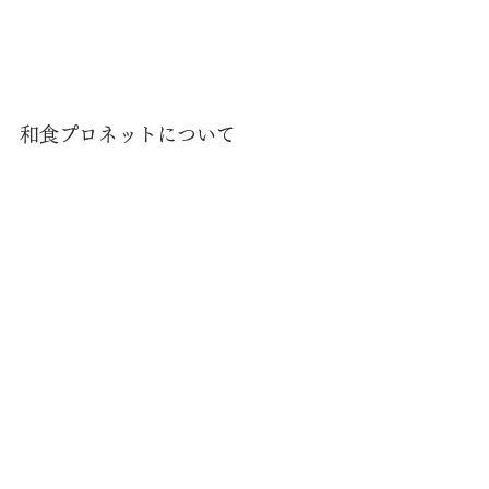
和食プロネットについて
和食プロネットは、プロの和食料理人を目指す人の
ための定額制技能習得システムです。
和食プロネットで提供するものは…
1.会席料理の動画実技講座 年間36本のレッスン動画
を定期的に受け取り自身で練習する教育メソッドで
す 。
時間環境の制約なしにいつでもどこでも何度でもス
マホひとつで練習が可能。
2.オンラインサロン Instagramを使って受講者が自身
の練習成果をアウトプットしたり疑問の解決を図れ
ます。
同じ志を持つメンバーで交流し、切磋琢磨して仲間