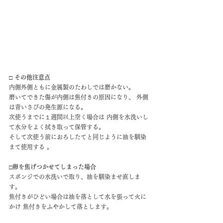
□ その他注意点 
内側外側ともに金属製のたわしでは磨かない。
磨いてできた傷が内側は焦付きの原因になり、 外側
は青いさびの発生源になる。
次使うまでに１週間以上空く場合は 内側を水洗いし
て水分をよく拭き取って保管する。
そして次使う前におろしたてと同じように油を馴染
まて使用する 。
□卵を焦げつかせてしまった場合
スポンジでの水洗いで取り、油を馴染ませ直しま
す。
焦付きがひどい場合は油を落として水を張って火に
かけ 焦付きをふやかして落とします。 