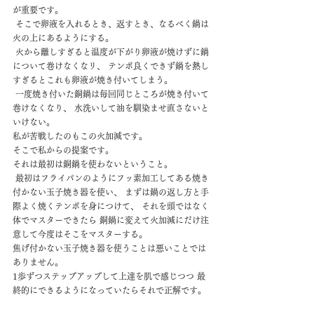
が重要です。
 そこで卵液を入れるとき、返すとき、なるべく鍋は
火の上にあるようにする。
 火から離しすぎると温度が下がり卵液が焼けずに鍋
について巻けなくなリ、 テンポ良くできず鍋を熱し
すぎるとこれも卵液が焼き付いてしまう。
 一度焼き付いた銅鍋は毎回同じところが焼き付いて
巻けなくなり、 水洗いして油を馴染ませ直さないと
いけない。
私が苦戦したのもこの火加減です。
そこで私からの提案です。
それは最初は銅鍋を使わないということ。
 最初はフライパンのようにフッ素加工してある焼き
付かない玉子焼き器を使い、 まずは鍋の返し方と手
際よく焼くテンポを身につけて、 それを頭ではなく
体でマスターできたら 銅鍋に変えて火加減にだけ注
意して今度はそこをマスターする。
焦げ付かない玉子焼き器を使うことは悪いことでは
ありません。
1歩ずつステップアップして上達を肌で感じつつ 最
終的にできるようになっていたらそれで正解です。