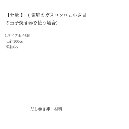
【分量 】  ( 家庭のガスコンロと小さ目
の玉子焼き器を使う場合)
Lサイズ玉子3個
 出汁100cc
 醤油6cc 
だし巻き卵　材料