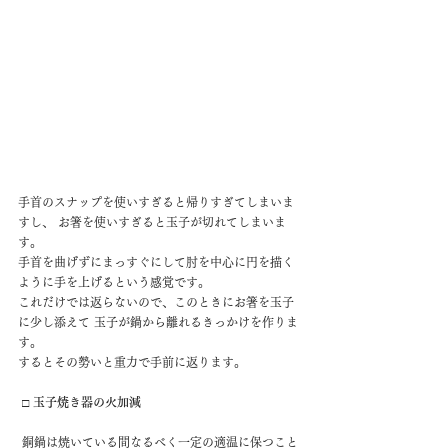
手首のスナップを使いすぎると帰りすぎてしまいま
すし、 お箸を使いすぎると玉子が切れてしまいま
す。 
手首を曲げずにまっすぐにして肘を中心に円を描く
ように手を上げるという感覚です。
これだけでは返らないので、このときにお箸を玉子
に少し添えて 玉子が鍋から離れるきっかけを作りま
す。 
するとその勢いと重力で手前に返ります。 
□ 玉子焼き器の火加減
 銅鍋は焼いている間なるべく一定の適温に保つこと