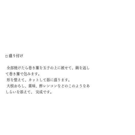
□ 盛り付け
 全部焼けたら巻き簾を玉子の上に被せて、鍋を返し
て巻き簾で包みます。
 形を整えて、カットして器に盛ります。
 大根おろし、薬味、酢レンコンなどのこのようなあ
しらいを添えて、 完成です。 