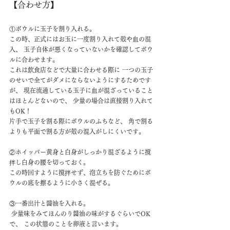
【合わせ方】
①ボウルに玉子を割り入れる。 
この時、正式にはお玉に一度割り入れて殻や血の混
入、 玉子自体が悪くなっていないかを確認してボウ
ルに合わせます。 
これは飲食店などで大量に合わせる際に 一つの玉子
のせいで全てがダメにならないようにするためです
が、 現在流通している玉子に血が混ざっていること
はほとんどないので、 少量の場合は直接割り入れて
もOK！ 
片手で玉子を割る際にボウルのふちなど、 角で割る
よりも平面で割る方が殻の混入がしにくいです。
②ホイッパー黄身と白身がしっかり混ざるように撹
拌し白身の腰を切っておく。 
この時回すように撹拌せず、泡立ちを防ぐためにボ
ウルの底を擦るように小さく混ぜる。
③一番出汁と醤油を入れる。
 少量味をみてほんのり醤油の味がするぐらいでOK
で、 この状態のことを卵液と言います。