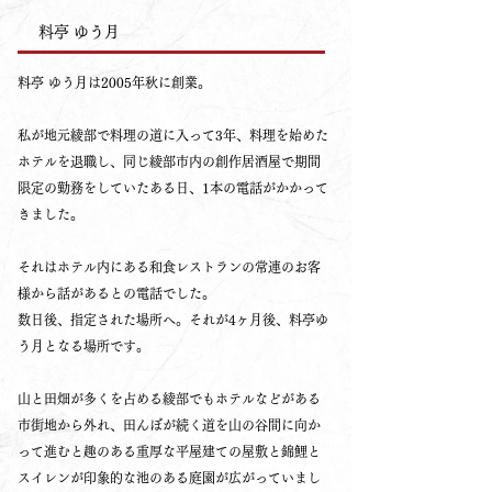
料亭 ゆう月
料亭 ゆう月は2005年秋に創業。
私が地元綾部で料理の道に入って3年、料理を始めた
ホテルを退職し、同じ綾部市内の創作居酒屋で期間
限定の勤務をしていたある日、1本の電話がかかって
きました。
それはホテル内にある和食レストランの常連のお客
様から話があるとの電話でした。
数日後、指定された場所へ。それが4ヶ月後、料亭ゆ
う月となる場所です。
山と田畑が多くを占める綾部でもホテルなどがある
市街地から外れ、田んぼが続く道を山の谷間に向か
って進むと趣のある重厚な平屋建ての屋敷と錦鯉と
スイレンが印象的な池のある庭園が広がっていまし