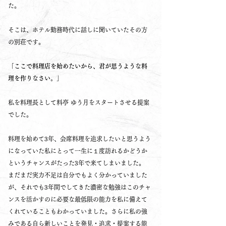
た。
そこは、ホテル勤務時代に話しに聞いていたその方
の別荘です。
「ここで料理店を始めたいから、君が思うような料
理を作りなさい。」
私を料理長として料亭 ゆう月をスタートさせる提案
でした。
料理を始めて3年、会席料理を追求したいと思うよう
になっていた私にとって一生に１度訪れるかどうか
というチャンスがたった3年で来てしまいました。
まだまだ実力不足は自分でもよく分かっていました
が、それでも3年間でしてきた濃密な勉強はこのチャ
ンスを活かすのに必要な最低限の能力を私に備えて
くれていることもわかっていました。さらに私の強
みである自ら新しいことを発見・追求・提案する能