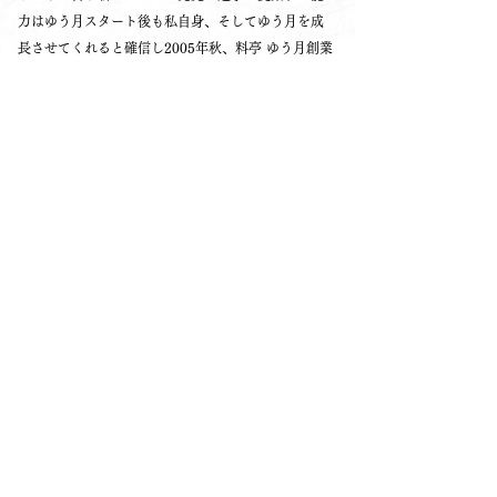
力はゆう月スタート後も私自身、そしてゆう月を成
長させてくれると確信し2005年秋、料亭 ゆう月創業
へと至りました。
あまりに人里離れた場所にあり、店へ続く道はゆう
月より少し奥に行った茅葺きのお寺で行き止まり、
この静かな空間をいかせるのは回転率を上げ多くの
お客様を呼び込む営業形式ではなく、お客様の人数
を限定しゆっくりとコース料理を楽しめる空間だと
考え、昼夜各3組限定での営業を続けています。
お問い合わせ
講座を受講する
京料理 日本料理 会席料理 料理長になるには、10年かかるとされてきました。和