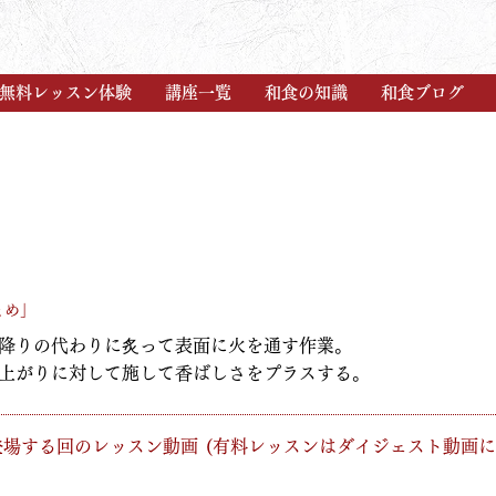
無料レッスン体験
講座一覧
和食の知識
和食ブログ
とめ」
降りの代わりに炙って表面に火を通す作業。
上がりに対して施して香ばしさをプラスする。
が登場する回のレッスン動画
​(有料レッスンはダイジェスト動画に