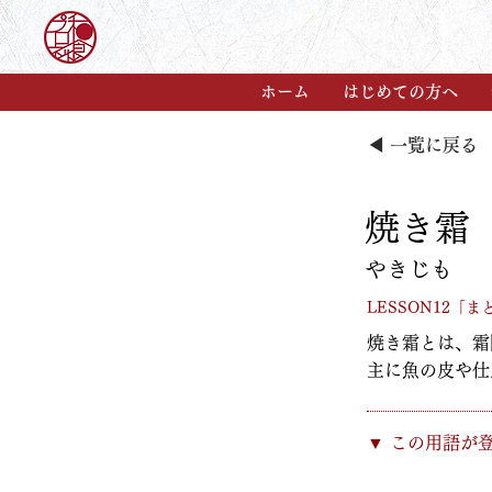
ホーム
はじめての方へ
◀ 一覧に戻る
焼き霜
やきじも
LESSON12「ま
焼き霜とは、霜
主に魚の皮や仕
​▼ この用語