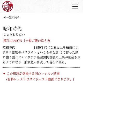
◀ 一覧に戻る
昭和時代
しょうわじだい
無料LESSON「土鍋ご飯の炊き方」
昭和時代 1950年代になると土や釉薬にリ
チウム鉱物のペタライトというものを加 えて作った熱
に強く割れにくいリチア系耐熱陶器製の土鍋が量産され
るようになり一般家庭へ普及して現在に至る。
​▼ この用語が登場する回のレッスン動画
​(有料レッスンはダイジェスト動画になります。)