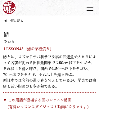
◀ 一覧に戻る
鰆
さわら
LESSON45「鰆の菜種焼き」
鰆とは、スズキ目サバ科サワラ属の回遊魚で大きさによ
って名前が変わる出世魚関東では50cm以下をサゴチ、
それ以上を鰆と呼び、関西では50cm以下をサゴシ、
70cmまでをヤナギ、それ以上を鰆と呼ぶ。
西日本では名前の通り春を旬としているが、関東では寒
鰆と言い脂ののる冬が旬である。
​▼ この用語が登場する回のレッスン動画
​(有料レッスンはダイジェスト動画になります。)