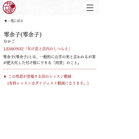
◀ 一覧に戻る
零余子(零余子)
むかご
LESSON32「生け花と店内のしつらえ」
零余子(零余子)とは、一般的に山芋の実と言われるが茎
が肥大化した付け根にできる「肉芽」のこと。
​▼ この用語が登場する回のレッスン動画
​(有料レッスンはダイジェスト動画になります。)