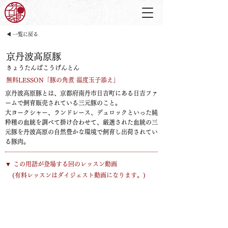
◀ 一覧に戻る
京丹波高原豚
きょうたんばこうげんとん
無料LESSON「豚の角煮 温度玉子添え」
京丹波高原豚とは、京都府南丹市日吉町にある日吉ファ
ームで飼育販売されている三元豚のこと。
大ヨークシャー、ランドレース、デュロックといった純
粋種の血統を調べて掛け合わせて、厳選された血統の三
元豚を丹波高原の自然豊かな環境で飼育し出荷されてい
る豚肉。
​▼ この用語が登場する回のレッスン動画
​(有料レッスンはダイジェスト動画になります。)