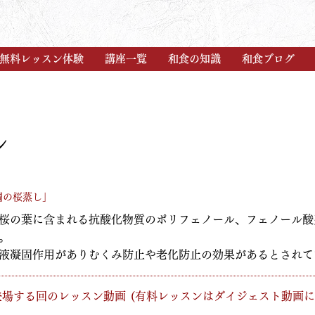
無料レッスン体験
講座一覧
和食の知識
和食ブログ
ン
真鯛の桜蒸し」
桜の葉に含まれる抗酸化物質のポリフェノール、フェノール酸
。
液凝固作用がありむくみ防止や老化防止の効果があるとされて
が登場する回のレッスン動画
​(有料レッスンはダイジェスト動画に