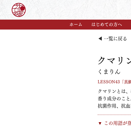
ホーム
はじめての方へ
◀ 一覧に戻る
クマリ
くまりん
LESSON43「
クマリンとは、
香り成分のこと
抗菌作用、抗血
​▼ この用語